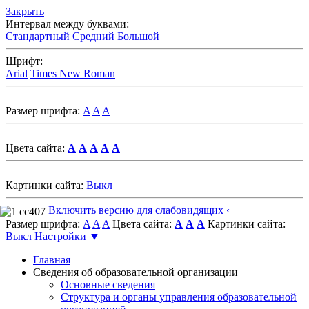
Закрыть
Интервал между буквами:
Стандартный
Средний
Большой
Шрифт:
Arial
Times New Roman
Размер шрифта:
A
A
A
Цвета сайта:
A
A
A
A
A
Картинки сайта:
Выкл
Включить версию для слабовидящих
‹
Размер шрифта:
A
A
A
Цвета сайта:
A
A
A
Картинки сайта:
Выкл
Настройки ▼
Главная
Сведения об образовательной организации
Основные сведения
Структура и органы управления образовательной