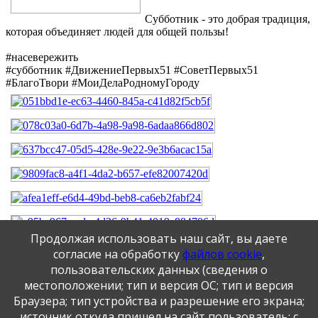
Субботник - это добрая традиция,
которая объединяет людей для общей пользы!
#насевережить
#субботник #ДвижениеПервых51 #СоветПервых51
#БлагоТвори #МоиДелаРодномуГороду
Продолжая использовать наш сайт, вы даете
согласие на обработку
файлов cookie
,
пользовательских данных (сведения о
местоположении; тип и версия ОС; тип и версия
Браузера; тип устройства и разрешение его экрана;
источник откуда пришел на сайт пользователь; с