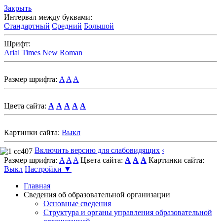
Закрыть
Интервал между буквами:
Стандартный
Средний
Большой
Шрифт:
Arial
Times New Roman
Размер шрифта:
A
A
A
Цвета сайта:
A
A
A
A
A
Картинки сайта:
Выкл
Включить версию для слабовидящих
‹
Размер шрифта:
A
A
A
Цвета сайта:
A
A
A
Картинки сайта:
Выкл
Настройки ▼
Главная
Сведения об образовательной организации
Основные сведения
Структура и органы управления образовательной